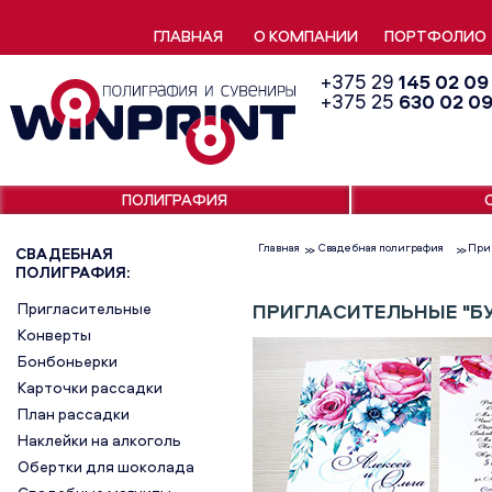
ГЛАВНАЯ
О КОМПАНИИ
ПОРТФОЛИО
+375 29
145 02 09
+375 25
630 02 0
ПОЛИГРАФИЯ
Главная
Свадебная полиграфия
При
>>
>>
СВАДЕБНАЯ
ПОЛИГРАФИЯ:
Пригласительные
ПРИГЛАСИТЕЛЬНЫЕ "БУ
Конверты
Бонбоньерки
Карточки рассадки
План рассадки
Наклейки на алкоголь
Обертки для шоколада