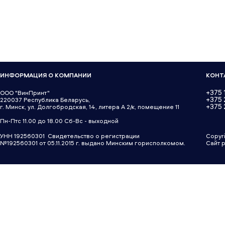
ИНФОРМАЦИЯ О КОМПАНИИ
КОНТ
+375 
ООО "ВинПринт"
+375
220037 Республика Беларусь,
+375 
г. Минск, ул. Долгобродская, 14, литера А 2/к, помещение 11
Пн-Птс 11.00 до 18.00 Сб-Вс - выходной
УНН 192560301 Свидетельство о регистрации
Copyr
№192560301 от 05.11.2015 г. выдано Минским горисполкомом.
Сайт 