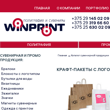
ГЛАВНАЯ
О КОМПАНИИ
ПОРТФОЛИО
+375 29
145 02 09
+375 29
319 66 60
+375 25
630 02 0
ПОЛИГРАФИЯ
ПРО
СУВЕНИРНАЯ И ПРОМО
Главная
Каталог сувенирной продукции
>>
ПРОДУКЦИЯ:
Брелоки
КРАФТ-ПАКЕТЫ С ЛОГ
Блокноты с логотипом
Бутылки для воды
Визитницы
Ежедневники
Зажигалки
Значки
Магниты сувенирные
Одежда с принтом