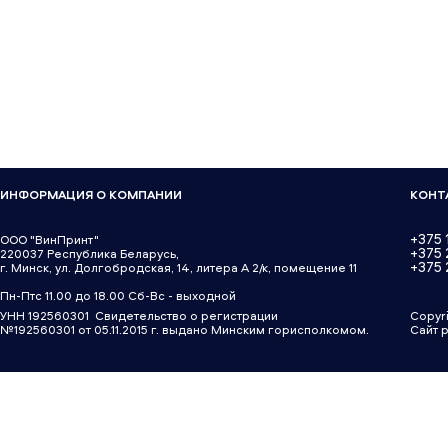
ИНФОРМАЦИЯ О КОМПАНИИ
КОНТ
+375 
ООО "ВинПринт"
+375
220037 Республика Беларусь,
+375 
г. Минск, ул. Долгобродская, 14, литера А 2/к, помещение 11
Пн-Птс 11.00 до 18.00 Сб-Вс - выходной
УНН 192560301 Свидетельство о регистрации
Copyr
№192560301 от 05.11.2015 г. выдано Минским горисполкомом.
Сайт 