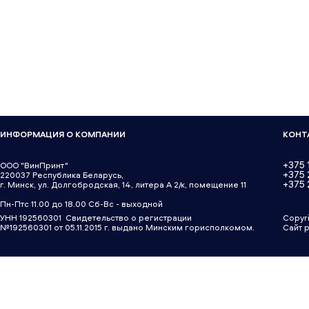
ИНФОРМАЦИЯ О КОМПАНИИ
КОНТ
+375 
ООО "ВинПринт"
+375
220037 Республика Беларусь,
+375 
г. Минск, ул. Долгобродская, 14, литера А 2/к, помещение 11
Пн-Птс 11.00 до 18.00 Сб-Вс - выходной
УНН 192560301 Свидетельство о регистрации
Copyr
№192560301 от 05.11.2015 г. выдано Минским горисполкомом.
Сайт 