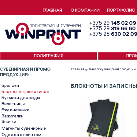
ГЛАВНАЯ
О КОМПАНИИ
ПОРТФОЛИО
+375 29
145 02 09
+375 29
319 66 60
+375 25
630 02 0
ПОЛИГРАФИЯ
ПРО
СУВЕНИРНАЯ И ПРОМО
Главная
Каталог сувенирной продукции
>>
ПРОДУКЦИЯ:
БЛОКНОТЫ И ЗАПИСНЫ
Брелоки
Блокноты с логотипом
Бутылки для воды
Визитницы
Ежедневники
Зажигалки
Значки
Магниты сувенирные
Одежда с принтом