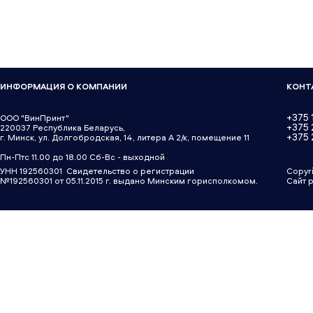
ИНФОРМАЦИЯ О КОМПАНИИ
КОНТ
+375 
ООО "ВинПринт"
+375
220037 Республика Беларусь,
+375 
г. Минск, ул. Долгобродская, 14, литера А 2/к, помещение 11
Пн-Птс 11.00 до 18.00 Сб-Вс - выходной
УНН 192560301 Свидетельство о регистрации
Copyr
№192560301 от 05.11.2015 г. выдано Минским горисполкомом.
Сайт 