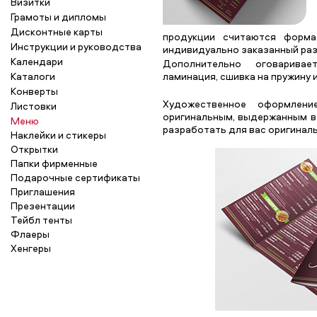
Визитки
Грамоты и дипломы
Дисконтные карты
продукции считаются форма
Инструкции и руководства
индивидуально заказанный раз
Календари
Дополнительно оговариваетс
Каталоги
ламинация, сшивка на пружину и
Конверты
Художественное оформлен
Листовки
оригинальным, выдержанным в
Меню
разработать для вас оригинал
Наклейки и стикеры
Открытки
Папки фирменные
Подарочные сертификаты
Приглашения
Презентации
Тейбл тенты
Флаеры
Хенгеры