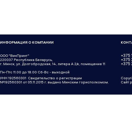
ИНФОРМАЦИЯ О КОМПАНИИ
КОНТ
+375 
ООО "ВинПринт"
+375
220037 Республика Беларусь,
+375 
г. Минск, ул. Долгобродская, 14, литера А 2/к, помещение 11
Пн-Птс 11.00 до 18.00 Сб-Вс - выходной
УНН 192560301 Свидетельство о регистрации
Copyr
№192560301 от 05.11.2015 г. выдано Минским горисполкомом.
Сайт 