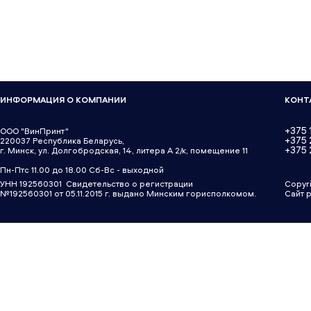
ИНФОРМАЦИЯ О КОМПАНИИ
КОНТ
+375 
ООО "ВинПринт"
+375
220037 Республика Беларусь,
+375 
г. Минск, ул. Долгобродская, 14, литера А 2/к, помещение 11
Пн-Птс 11.00 до 18.00 Сб-Вс - выходной
УНН 192560301 Свидетельство о регистрации
Copyr
№192560301 от 05.11.2015 г. выдано Минским горисполкомом.
Сайт 